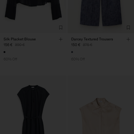
Silk Placket Blouse
Darcey Textured Trousers
156 €
390 €
150 €
375 €
60% Off
60% Off