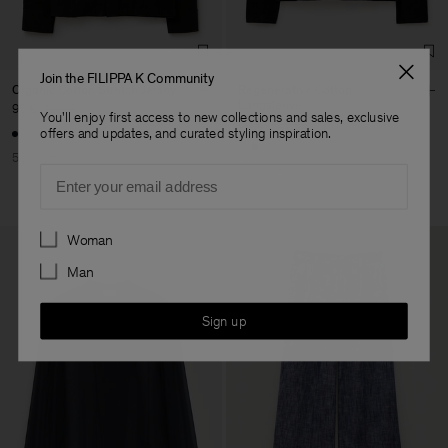
Join the FILIPPA K Community
Organic Cotton Stretch Jersey
Regenerative Cotton
Longsleeve
95 €
190 €
You'll enjoy first access to new collections and sales, exclusive
60 €
120 €
offers and updates, and curated styling inspiration.
50% Off
Email
50% Off
Preferences
Woman
Man
Sign up