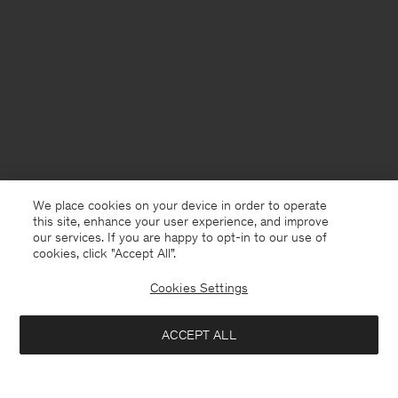
We place cookies on your device in order to operate
this site, enhance your user experience, and improve
our services. If you are happy to opt-in to our use of
cookies, click "Accept All”.
Cookies Settings
Netherlands
Nederlands
ACCEPT ALL
Wool Milano Knit Blazer