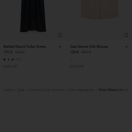
Belted Stand Collar Dress
Cap Sleeve Silk Blouse
170 €
340 €
128 €
320 €
+2
50% Off
60% Off
Home
Sale
Alles bekijken (heren)
Alles weergeven
Wool Milano Knit Bla