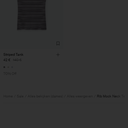
Striped Tank
42 €
140 €
70% Off
Home
Sale
Alles bekijken (dames)
Alles weergeven
Rib Mock Neck Tee