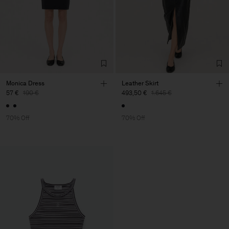
Monica Dress
Leather Skirt
57 €
190 €
493,50 €
1.645 €
70% Off
70% Off