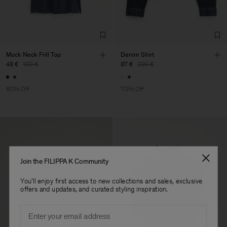
Main Supplier
Factory
Luis Brito TêxteisSA
Portugal
Sub Contractor
Mock Neck Frill Top
Denim Shirt
48 €
120 €
87 €
290 €
60% Off
70% Off
Join the FILIPPA K Community
You'll enjoy first access to new collections and sales, exclusive
offers and updates, and curated styling inspiration.
Email