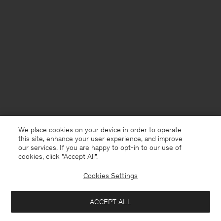
We place cookies on your device in order to operate
this site, enhance your user experience, and improve
our services. If you are happy to opt-in to our use of
cookies, click "Accept All”.
Cookies Settings
Netherlands
Nederlands
ACCEPT ALL