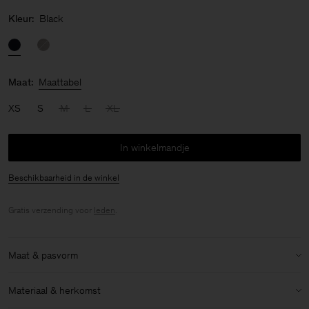
Kleur:
Black
Maat:
Maattabel
XS
S
M
L
XL
In winkelmandje
Beschikbaarheid in de winkel
Gratis verzending voor
leden
.
Maat & pasvorm
Model:
Het model is 177 cm / 5'8" lang en draagt maat 36 / S
Materiaal & herkomst
Maat & pasvorm details: