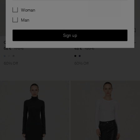
Preferences
Woman
Man
Sign up
Cotton Jersey Polo Shirt
Mock Neck Frill Top
68 €
170 €
48 €
120 €
60% Off
60% Off