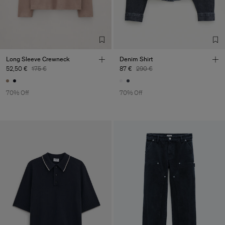
Long Sleeve Crewneck
Denim Shirt
52,50 €
175 €
87 €
290 €
70% Off
70% Off