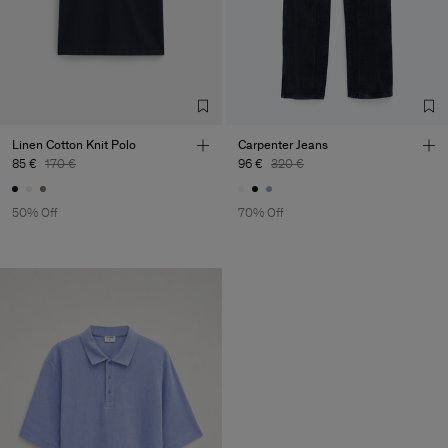
Linen Cotton Knit Polo
Carpenter Jeans
85 €
170 €
96 €
320 €
50% Off
70% Off