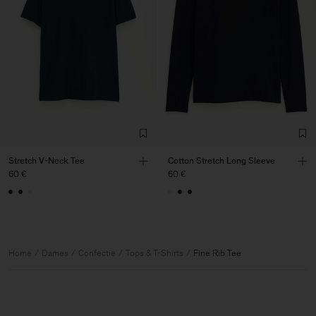
Stretch V-Neck Tee
Cotton Stretch Long Sleeve
60 €
60 €
Home
Dames
Confectie
Tops & T-Shirts
Fine Rib Tee