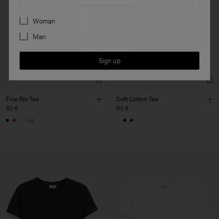
Preferences
Woman
Man
Sign up
Fine Rib Tee
Soft Cotton Tee
80 €
60 €
+8