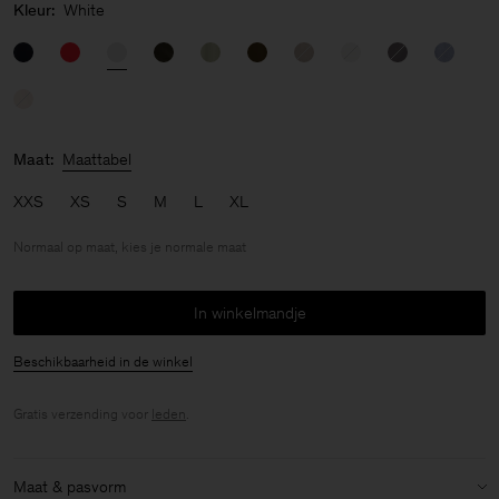
Kleur:
White
Maat:
Maattabel
XXS
XS
S
M
L
XL
Normaal op maat, kies je normale maat
In winkelmandje
Beschikbaarheid in de winkel
Gratis verzending voor
leden
.
Maat & pasvorm