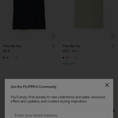
Vendor
Fabrica de Malhas Reistex
Portugal
dichtstbijzijnde winkel te vinden.
LDA
Main Supplier
Factory
Fabrica de Malhas Reistex
Portugal
LDA
Sub Contractor
Fine Rib Tee
Fine Rib Tee
80 €
40 €
80 €
+8
+8
50% Off
Join the FILIPPA K Community
You'll enjoy first access to new collections and sales, exclusive
offers and updates, and curated styling inspiration.
Email