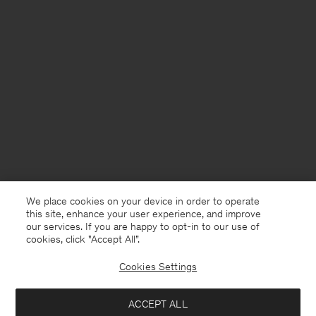
We place cookies on your device in order to operate
this site, enhance your user experience, and improve
our services. If you are happy to opt-in to our use of
cookies, click "Accept All”.
Cookies Settings
Netherlands
Nederlands
ACCEPT ALL