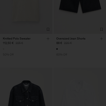
Knitted Polo Sweater
Oversized Jean Shorts
112,50 €
225 €
88 €
220 €
50% Off
60% Off