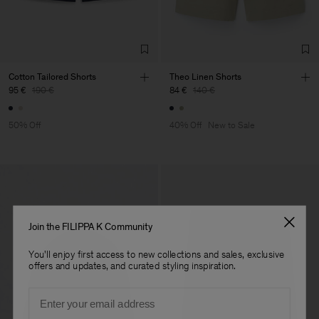
de Calcas
Sub Contractor
Cotton Tailored Shorts
Theo Linen Shorts
95 €
190 €
84 €
140 €
50% Off
40% Off
New to Sale
Join the FILIPPA K Community
You'll enjoy first access to new collections and sales, exclusive
offers and updates, and curated styling inspiration.
Email