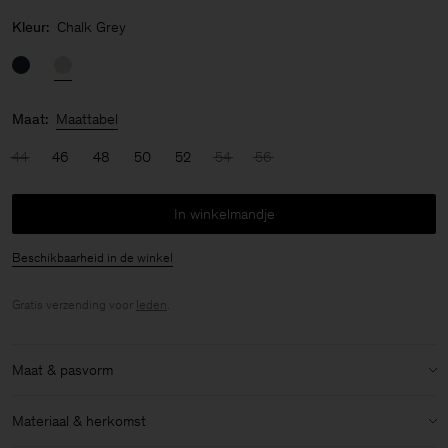
Kleur:
Chalk Grey
Maat:
Maattabel
44
46
48
50
52
54
56
In winkelmandje
Beschikbaarheid in de winkel
Gratis verzending voor
leden
.
Maat & pasvorm
Model:
Het model is 187 cm / 6'1" lang en draagt maat 48 / M
Materiaal & herkomst
Maat & pasvorm details: