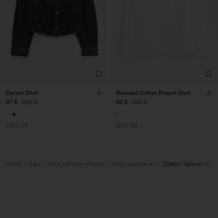
Denim Shirt
Relaxed Cotton Resort Shirt
87 €
290 €
96 €
240 €
70% Off
60% Off
Home
Sale
Alles bekijken (heren)
Alles weergeven
Cotton Tailored Shor