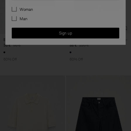
Preferences
Woman
Man
Sign up
Eric Hat
Oversized Work Shorts
36 €
90 €
88 €
220 €
60% Off
60% Off