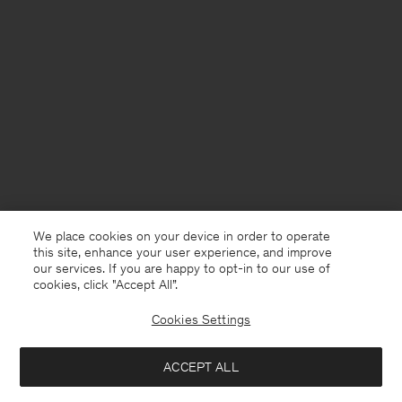
We place cookies on your device in order to operate
this site, enhance your user experience, and improve
our services. If you are happy to opt-in to our use of
cookies, click "Accept All”.
Cookies Settings
Netherlands
Nederlands
ACCEPT ALL