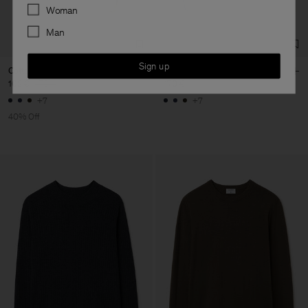
Preferences
Woman
Man
Sign up
Cotton Merino Sweater
Cotton Merino Sweater
102 €
170 €
170 €
+7
+7
40% Off