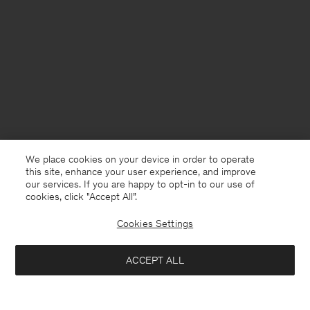
We place cookies on your device in order to operate
this site, enhance your user experience, and improve
our services. If you are happy to opt-in to our use of
cookies, click "Accept All”.
Cookies Settings
Netherlands
Nederlands
ACCEPT ALL
Cotton Merino Sweater