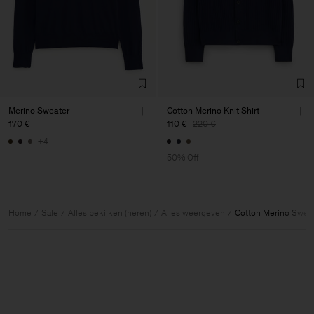
Merino Sweater
Cotton Merino Knit Shirt
170 €
110 €
220 €
+4
50% Off
Home
Sale
Alles bekijken (heren)
Alles weergeven
Cotton Merino Swea