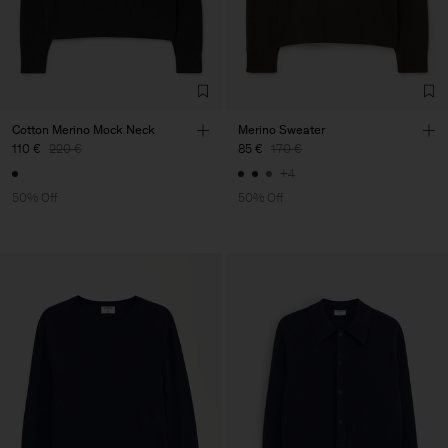
Cotton Merino Mock Neck
Merino Sweater
110 €
220 €
85 €
170 €
+4
50% Off
50% Off