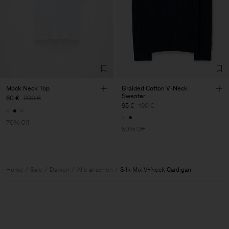
Mock Neck Top
Braided Cotton V-Neck
Sweater
60 €
200 €
95 €
190 €
70% Off
50% Off
Home
Sale
Damen
Alle ansehen
Silk Mix V-Neck Cardigan