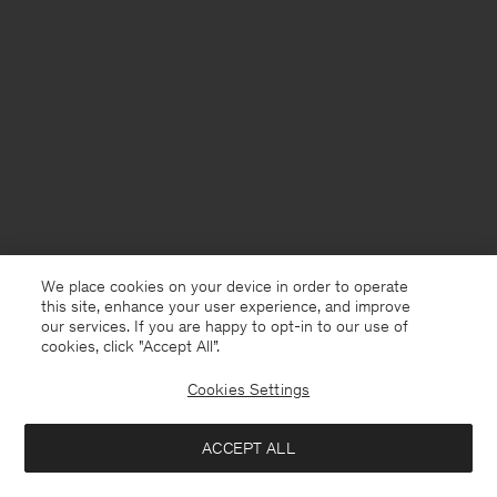
We place cookies on your device in order to operate
this site, enhance your user experience, and improve
our services. If you are happy to opt-in to our use of
cookies, click "Accept All”.
Cookies Settings
Germany
Deutsch
ACCEPT ALL