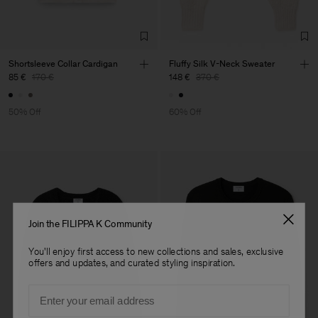
Shortsleeve Collar Cardigan
Fluffy Silk V-Neck Sweater
85 €
170 €
148 €
370 €
50% Off
60% Off
Join the FILIPPA K Community
You'll enjoy first access to new collections and sales, exclusive
offers and updates, and curated styling inspiration.
Email