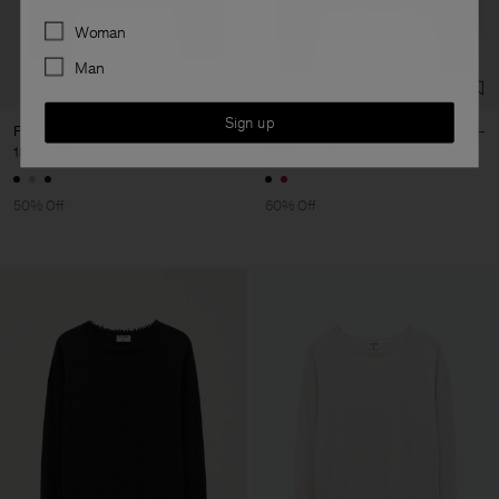
Preferences
Woman
Man
Sign up
Fluffy Cardigan
Glossy Knit Cardigan
185 €
370 €
96 €
240 €
50% Off
60% Off