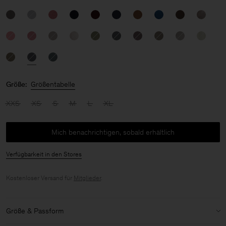
Größe:
Größentabelle
XXS
XS
S
M
L
XL
Mich benachrichtigen, sobald erhältlich
Verfügbarkeit in den Stores
Kostenloser Versand für
Mitglieder
.
Größe & Passform