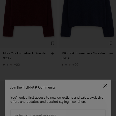
Vendor
S.C. Trico Point srl
Romania
Main Supplier
Factory
S.C. Trico Point srl
Romania
Sub Contractor
Mika Yak Funnelneck Sweater
Mika Yak Funnelneck Sweater
320 €
320 €
+20
+20
Join the FILIPPA K Community
You'll enjoy first access to new collections and sales, exclusive
offers and updates, and curated styling inspiration.
Email