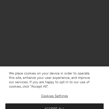
We place cookies on your device in order to operate
this site, enhance your user experience, and improve
our services. If you are happy to opt-in to our use of
cookies, click "Accept All”.
Cookies Settings
Germany
Deutsch
ACCEPT ALL