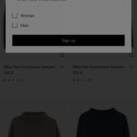
Preferences
Woman
Man
Sign up
Mika Yak Funnelneck Sweater
Mika Yak Funnelneck Sweater
320 €
320 €
+20
+20