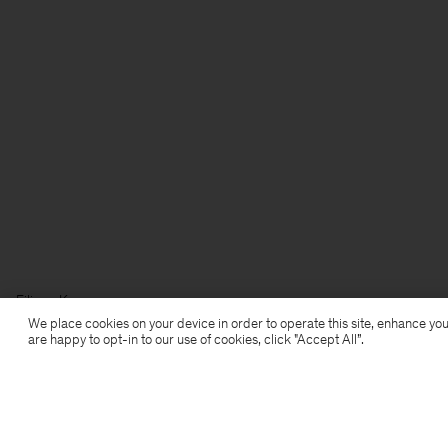
Filippa K
We place cookies on your device in order to operate this site, enhance you
are happy to opt-in to our use of cookies, click "Accept All”.
Anmeldung zum Newsletter
Abonniere, um exklusive Vorteile,
Neuigkeiten, Stylingtipps und mehr.