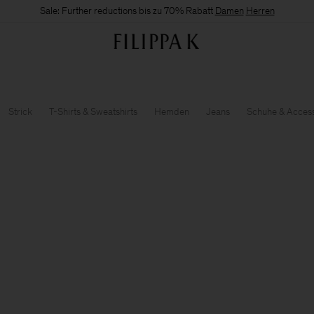
Sale: Further reductions bis zu 70% Rabatt
Damen
Herren
Strick
T-Shirts & Sweatshirts
Hemden
Jeans
Schuhe & Access