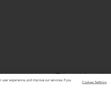
Versand nach: Germany
Sprach
r user experience, and improve our services. If you
Cookies Settings
Kundenservice
E-Mail senden
Anrufen