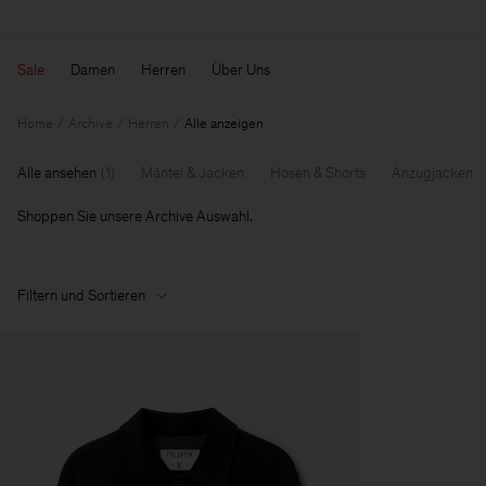
Sale
Damen
Herren
Über Uns
Home
Archive
Herren
Alle anzeigen
Alle ansehen
(
1
)
Mäntel & Jacken
Hosen & Shorts
Anzugjacken
Shoppen Sie unsere Archive Auswahl.
Filtern und Sortieren