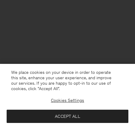
We place cookies on your device in order to operate
this site, enhance your user experience, and improve
our services. If you are happy to opt-in to our use of
cookies, click "Accept All”.
Cookies Settings
Germany
Deutsch
ACCEPT ALL
Heavy Cotton Henley