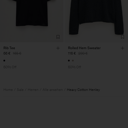
Rib Tee
Rolled Hem Sweater
66 €
165 €
116 €
290 €
60% Off
60% Off
Home
Sale
Herren
Alle ansehen
Heavy Cotton Henley