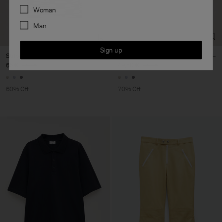
Preferences
Woman
Man
Sign up
Striped Rib Tee
Striped Rib Tee
66 €
165 €
49,50 €
165 €
60% Off
70% Off