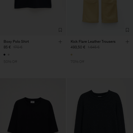
Boxy Polo Shirt
Kick Flare Leather Trousers
85 €
170 €
493,50 €
1.645 €
50% Off
70% Off