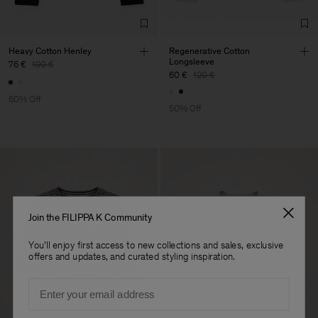
Heavy Cotton Henley
Regenerative Cotton
Longsleeve
76 €
190 €
60 €
120 €
60% Off
50% Off
Join the FILIPPA K Community
You'll enjoy first access to new collections and sales, exclusive
offers and updates, and curated styling inspiration.
Email