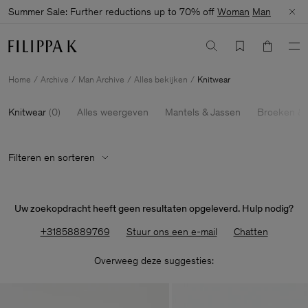
Summer Sale: Further reductions up to 70% off
Woman
Man
Home
Archive
Man Archive
Alles bekijken
Knitwear
Knitwear
(
0
)
Alles weergeven
Mantels & Jassen
Broeken & 
Filteren en sorteren
Uw zoekopdracht heeft geen resultaten opgeleverd. Hulp nodig?
+31858889769
Stuur ons een e-mail
Chatten
Overweeg deze suggesties: