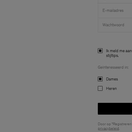
E-mailadres
Wachtwoord
Ik meld me aan 
stijltips.
Geïnteresseerd in:
Dames
Heren
Door op "Registreren
privacybeleid
.