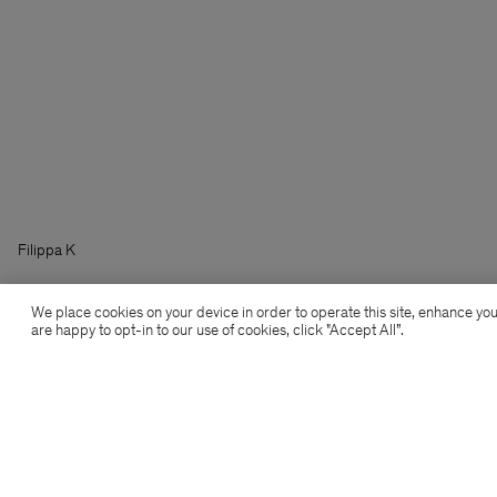
Filippa K
We place cookies on your device in order to operate this site, enhance you
are happy to opt-in to our use of cookies, click "Accept All”.
Aanmelden voor de nieuwsbrief
Abonneer je om exclusieve voordelen, nieuws,
stijladvies en meer.
Aanmelden