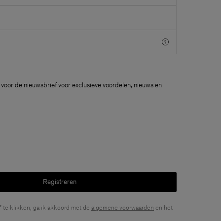
voor de nieuwsbrief voor exclusieve voordelen, nieuws en
Registreren
" te klikken, ga ik akkoord met de
algemene voorwaarden
en het