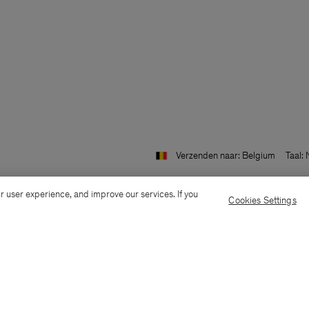
Verzenden naar: Belgium
Taal:
r user experience, and improve our services. If you
Cookies Settings
Customer Care
E-mail us
Call us