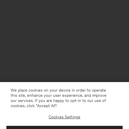
We place cookies on your device in order to operate
this site, enhance your user experience, and improve
our services. If you are happy to opt-in to our use of
cookies, click "Accept All”.
Cookies Settings