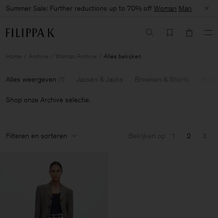
Summer Sale: Further reductions up to 70% off
Woman
Man
Home
Archive
Woman Archive
Alles bekijken
Alles weergeven
(
1
)
Jassen & Jacks
Broeken & Shorts
Blaze
Shop onze Archive selectie.
Filteren en sorteren
Bekijken op
1
2
3