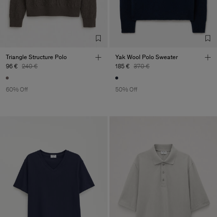
Triangle Structure Polo
Yak Wool Polo Sweater
96 €
240 €
185 €
370 €
60% Off
50% Off