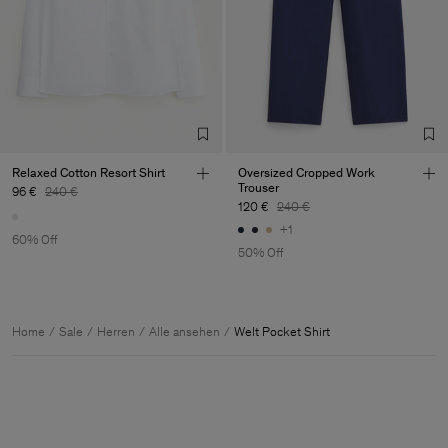
Relaxed Cotton Resort Shirt
Oversized Cropped Work
Trouser
96 €
240 €
120 €
240 €
+1
60% Off
50% Off
Home
Sale
Herren
Alle ansehen
Welt Pocket Shirt