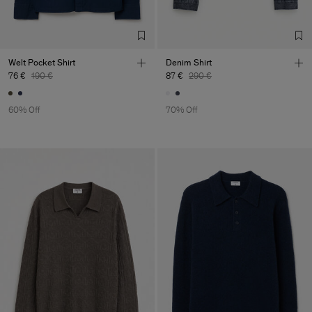
TIC LTD.ST
Sub Contractor
Welt Pocket Shirt
Denim Shirt
76 €
190 €
87 €
290 €
60% Off
70% Off