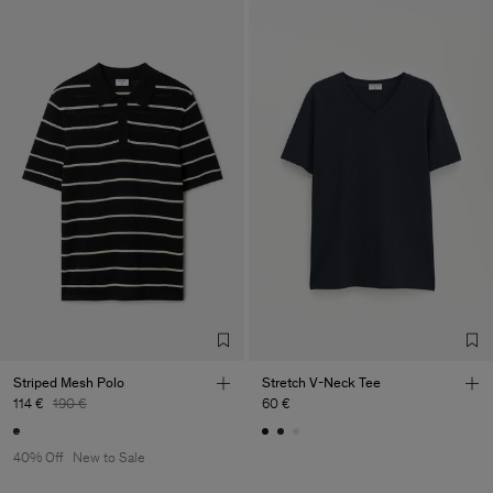
Striped Mesh Polo
Stretch V-Neck Tee
114 €
190 €
60 €
40% Off
New to Sale