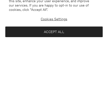
this site, enhance your user experience, and improve
our services. If you are happy to opt-in to our use of
cookies, click "Accept All”.
Cookies Settings
Germany
Deutsch
ACCEPT ALL
Terry Cropped Trousers
170 €
Kontakt
Anrufen
+4633233304
Hinzufügen
E-mail
customercare@filippa-k.com
Anmeldung zum Newsletter
Abonniere, um exklusive Vorteile, Neuigkeiten,
Stylingtipps und mehr.