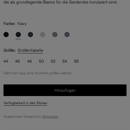
die als grundlegende Basics für die Garderobe konzipiert sind.
Farbe:
Navy
Größe:
Größentabelle
44
46
48
50
52
54
56
Fällt klein aus, eine Nummer größer wählen
Hinzufügen
Verfügbarkeit in den Stores
Kostenloser Versand für
Mitglieder
.