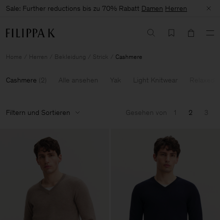
Sale: Further reductions bis zu 70% Rabatt
Damen
Herren
Home
Herren
Bekleidung
Strick
Cashmere
Cashmere
(
2
)
Alle ansehen
Yak
Light Knitwear
Relaxed K
Filtern und Sortieren
Gesehen von
1
2
3