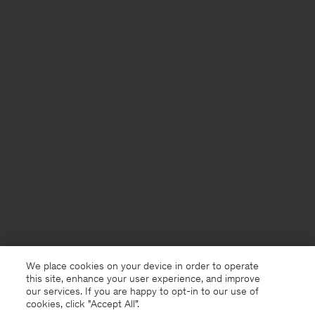
We place cookies on your device in order to operate
this site, enhance your user experience, and improve
our services. If you are happy to opt-in to our use of
cookies, click "Accept All”.