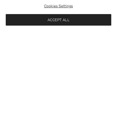
Cookies Settings
ACCEPT ALL
Germany
Deutsch
Kontakt
Anrufen
+4633233304
E-mail
customercare@filippa-k.com
Anmeldung zum Newsletter
Schließ
Standort
Abonniere, um exklusive Vorteile, Neuigkeiten,
Interessiert an:
Stylingtipps und mehr.
Damen