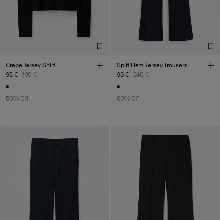
Crepe Jersey Shirt
Split Hem Jersey Trousers
95 €
190 €
96 €
240 €
50% Off
60% Off