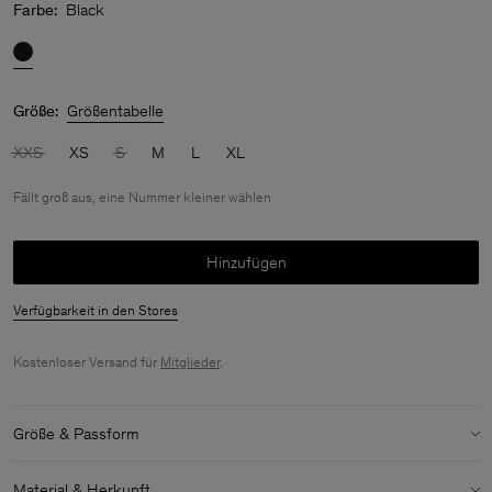
Farbe:
Black
Größe:
Größentabelle
XXS
XS
S
M
L
XL
Fällt groß aus, eine Nummer kleiner wählen
Hinzufügen
Verfügbarkeit in den Stores
Kostenloser Versand für
Mitglieder
.
Größe & Passform
Größenbestimmung:
Fällt groß aus, eine Nummer kleiner wählen
Material & Herkunft