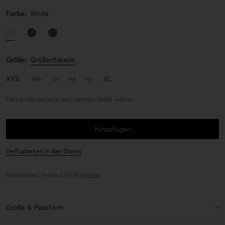
Farbe:
White
Größe:
Größentabelle
XXS
XS
S
M
L
XL
Fällt größengerecht aus, normale Größe wählen
Hinzufügen
Verfügbarkeit in den Stores
Kostenloser Versand für
Mitglieder
.
Größe & Passform