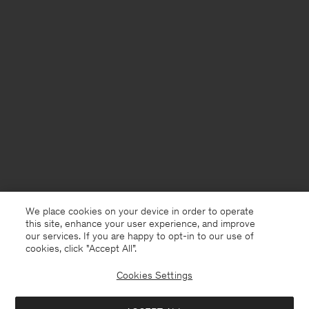
We place cookies on your device in order to operate
this site, enhance your user experience, and improve
our services. If you are happy to opt-in to our use of
cookies, click "Accept All”.
Cookies Settings
Germany
Deutsch