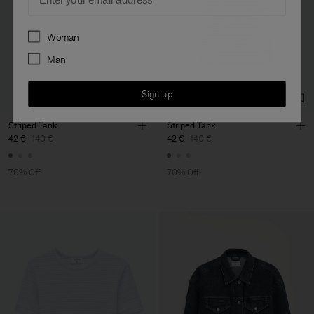
Preferences
Woman
Man
Sign up
Striped Tank
Striped Tank
42 €
140 €
42 €
140 €
70% Off
70% Off