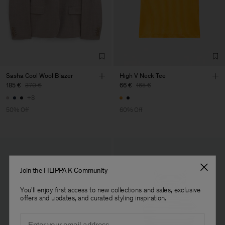
LDA
Sub Contractor
Sasha Cool Wool Blazer
High V Neck Tee
185 €
370 €
66 €
165 €
+8
50% Off
60% Off
Join the FILIPPA K Community
You'll enjoy first access to new collections and sales, exclusive
offers and updates, and curated styling inspiration.
Email