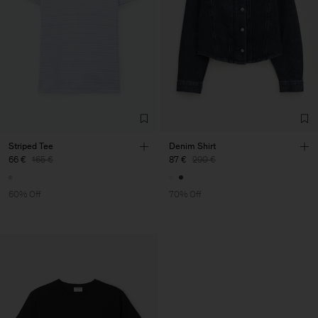
Striped Tee
Denim Shirt
66 €
165 €
87 €
290 €
60% Off
70% Off