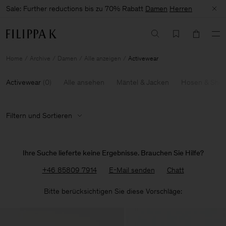
Sale: Further reductions bis zu 70% Rabatt
Damen
Herren
Home
Archive
Damen
Alle anzeigen
Activewear
Activewear
(
0
)
Alle ansehen
Mäntel & Jacken
Hosen & Shor
Filtern und Sortieren
Ihre Suche lieferte keine Ergebnisse. Brauchen Sie Hilfe?
+46 85809 7914
E-Mail senden
Chatt
Bitte berücksichtigen Sie diese Vorschläge: