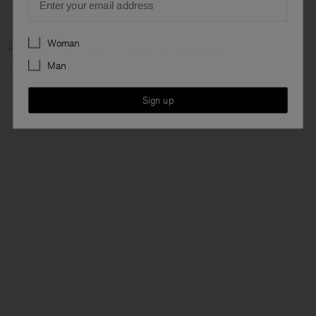
Preferences
Woman
Home
Archive
Damen
Alle anzeigen
Activewear
Man
Sign up