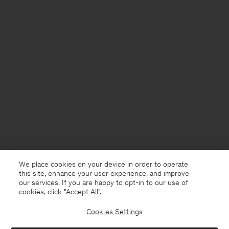
We place cookies on your device in order to operate
this site, enhance your user experience, and improve
our services. If you are happy to opt-in to our use of
cookies, click "Accept All”.
Cookies Settings