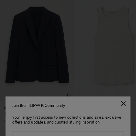
Join the FILIPPA K Community
Sasha Cool Wool Blazer
Fine Rib Tank
370 €
80 €
You'll enjoy first access to new collections and sales, exclusive
Herren
+8
+7
offers and updates, and curated styling inspiration.
Email