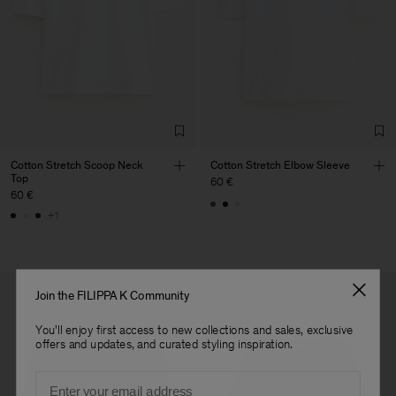
Sie Ihre Bestellbestätigung per E-Mail mit. Verwenden Sie unseren
LDA
Main Supplier
Store Locator
, um das nächstgelegene Geschäft zu finden.
Factory
Fabrica de Malhas Reistex
Portugal
LDA
Sub Contractor
Cotton Stretch Scoop Neck
Cotton Stretch Elbow Sleeve
Top
60 €
60 €
+1
Join the FILIPPA K Community
You'll enjoy first access to new collections and sales, exclusive
offers and updates, and curated styling inspiration.
Email