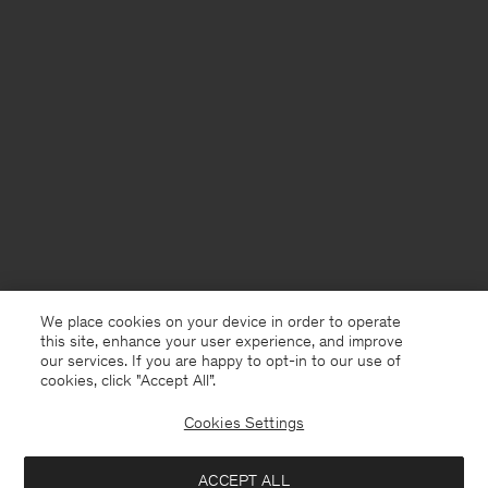
We place cookies on your device in order to operate
this site, enhance your user experience, and improve
our services. If you are happy to opt-in to our use of
cookies, click "Accept All”.
Cookies Settings
Germany
Deutsch
ACCEPT ALL