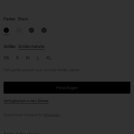
Farbe:
Black
Größe:
Größentabelle
XS
S
M
L
XL
Fällt größengerecht aus, normale Größe wählen
Hinzufügen
Verfügbarkeit in den Stores
Kostenloser Versand für
Mitglieder
.