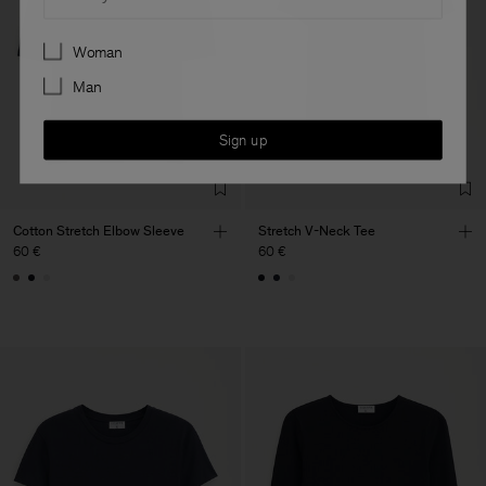
Preferences
Woman
Man
Sign up
Cotton Stretch Elbow Sleeve
Stretch V-Neck Tee
60 €
60 €