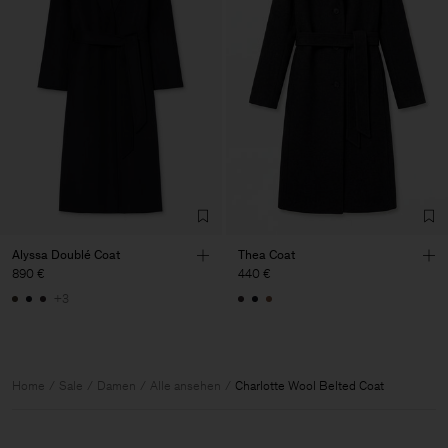
Alyssa Doublé Coat
Thea Coat
890 €
440 €
+3
Home
Sale
Damen
Alle ansehen
Charlotte Wool Belted Coat