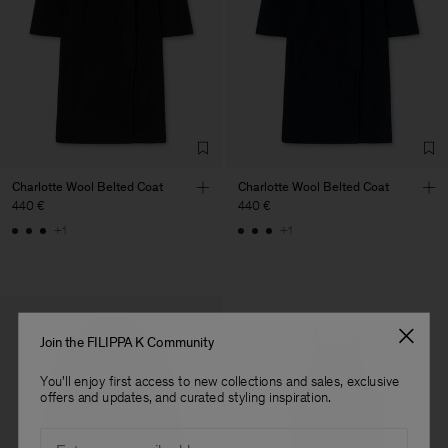
Sie Ihre Bestellbestätigung per E-Mail mit. Verwenden Sie unseren
Main Supplier
Store Locator
, um das nächstgelegene Geschäft zu finden.
Factory
Geana Limited
Bulgaria
Sub Contractor
Charlotte Wool Belted Coat
Charlotte Wool Belted Coat
440 €
440 €
+1
+1
Join the FILIPPA K Community
You'll enjoy first access to new collections and sales, exclusive
offers and updates, and curated styling inspiration.
Email