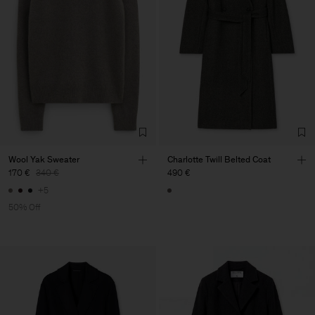
Wool Yak Sweater
Charlotte Twill Belted Coat
170 €
340 €
490 €
+5
50% Off