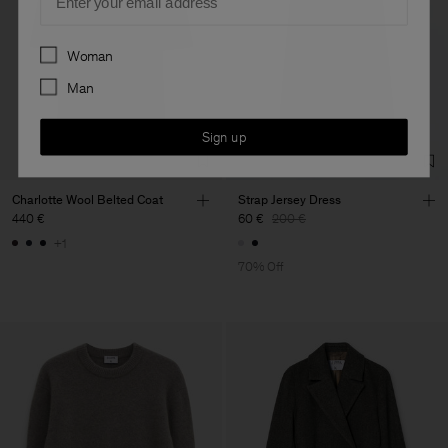
Preferences
Woman
Man
Sign up
Charlotte Wool Belted Coat
Strap Jersey Dress
440 €
60 €
200 €
+1
70% Off