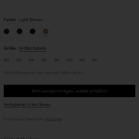
Farbe:
Light Brown
Größe:
Größentabelle
30
32
34
36
38
40
42
44
Fällt größengerecht aus, normale Größe wählen
Mich benachrichtigen, sobald erhältlich
Verfügbarkeit in den Stores
Kostenloser Versand für
Mitglieder
.