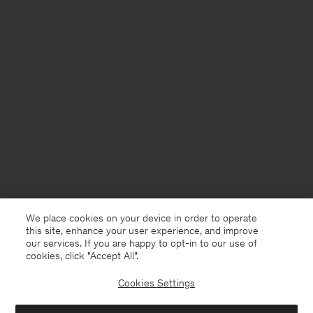
We place cookies on your device in order to operate
this site, enhance your user experience, and improve
our services. If you are happy to opt-in to our use of
cookies, click "Accept All”.
Cookies Settings
Germany
Deutsch