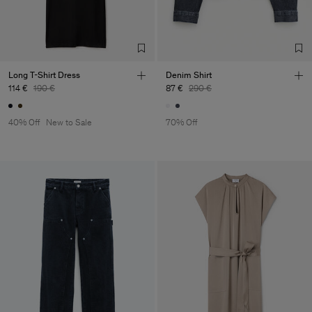
Long T-Shirt Dress
Denim Shirt
114 €
190 €
87 €
290 €
40% Off
New to Sale
70% Off