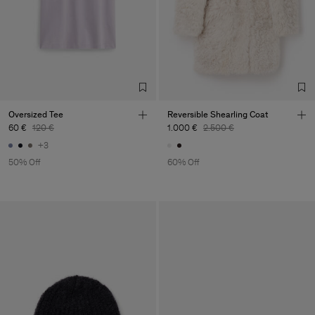
Oversized Tee
Reversible Shearling Coat
60 €
120 €
1.000 €
2.500 €
+3
50% Off
60% Off