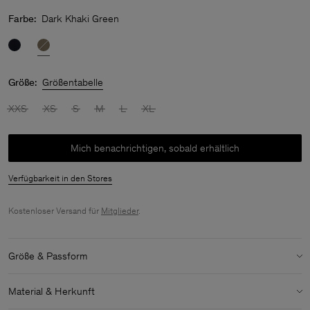
Farbe:
Dark Khaki Green
Größe:
Größentabelle
XXS
XS
S
M
L
XL
Mich benachrichtigen, sobald erhältlich
Verfügbarkeit in den Stores
Kostenloser Versand für
Mitglieder
.
Größe & Passform
Details zu Größe & Passform:
Material & Herkunft
Normaler Schnitt