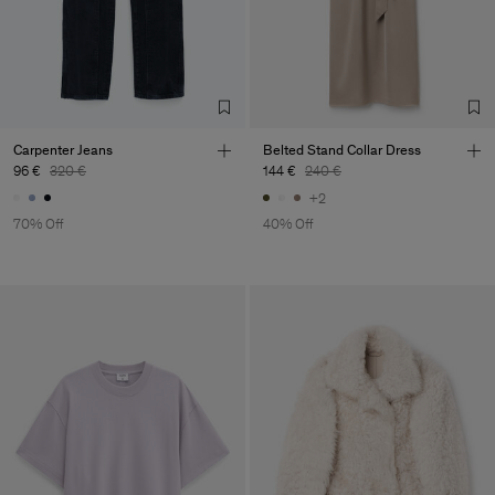
Carpenter Jeans
Belted Stand Collar Dress
96 €
320 €
144 €
240 €
+2
70% Off
40% Off