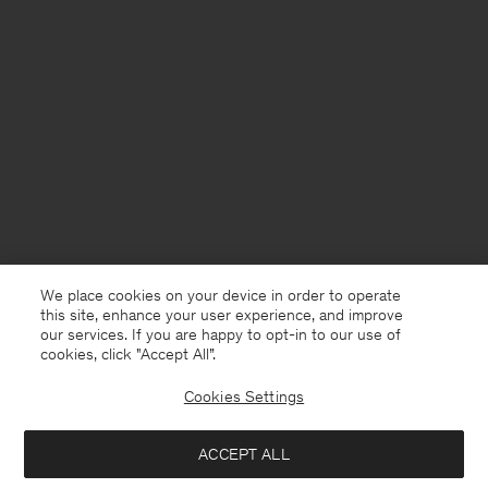
We place cookies on your device in order to operate
this site, enhance your user experience, and improve
our services. If you are happy to opt-in to our use of
cookies, click "Accept All”.
Cookies Settings
Sweden
Svenska
ACCEPT ALL