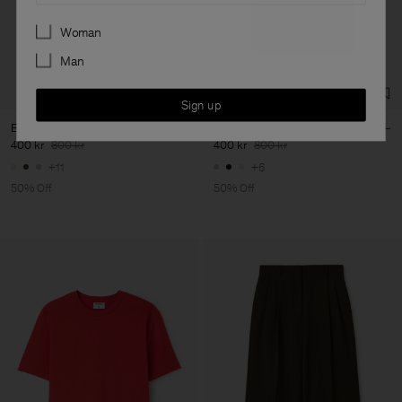
Preferences
Woman
Man
Sign up
Elena Tee
Loose Fit Tee
400 kr
800 kr
400 kr
800 kr
+11
+6
50% Off
50% Off