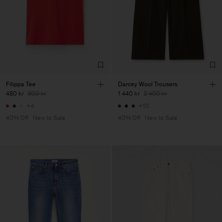
Filippa Tee
Darcey Wool Trousers
480 kr
800 kr
1 440 kr
2 400 kr
+4
+10
40% Off
New to Sale
40% Off
New to Sale