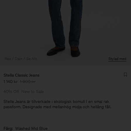
Rea
Dam
Se Allt
Stylad med
Stella Classic Jeans
1 140 kr
1 900 kr
40% Off
New to Sale
Stella Jeans är tillverkade i ekologisk bomull I en smal rak
passform. Designade med mellanhög midja och hellång fåll.
Herr
Färg:
Washed Mid Blue