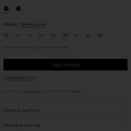
Storlek:
Storleksguide
25
26
27
28
29
30
31
32
33
Normal i storleken, ta din normala storlek
Lägg i varukorg
Tillgänglighet i butik
Fri frakt för
medlemmar
. Leverans inom 1-3 dagar.
Storlek & passform
Storlek:
Normal i storleken, ta din normala storlek
Material & ursprung
Modell:
Modellen är 170cm / 5'6 och bär storlek 27