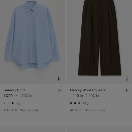
Sammy Shirt
Darcey Wool Trousers
1 020 kr
1 700 kr
1 440 kr
2 400 kr
+6
+10
40% Off
New to Sale
40% Off
New to Sale