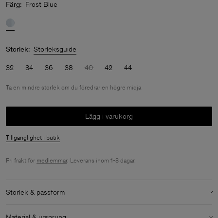
Färg:
Frost Blue
Storlek:
Storleksguide
32
34
36
38
40
42
44
Ta en mindre storlek om du föredrar en högre midja
Lägg i varukorg
Tillgänglighet i butik
Fri frakt för
medlemmar
. Leverans inom 1-3 dagar.
Storlek & passform
Storlek:
Ta en mindre storlek om du föredrar en högre midja
Material & ursprung