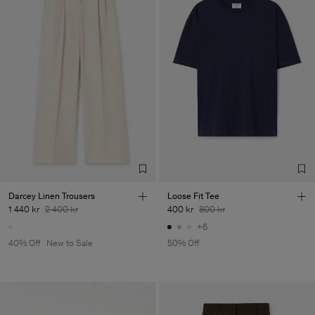
Darcey Linen Trousers
Loose Fit Tee
1 440 kr
2 400 kr
400 kr
800 kr
+6
40% Off
New to Sale
50% Off