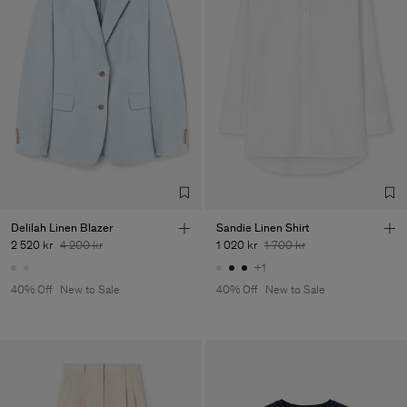
Delilah Linen Blazer
Sandie Linen Shirt
2 520 kr
4 200 kr
1 020 kr
1 700 kr
+1
40% Off
New to Sale
40% Off
New to Sale