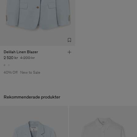
Factory
Pedro Portuguesa - Fábrica
Portugal
de Calcas
Sub Contractor
Delilah Linen Blazer
2 520 kr
4 200 kr
40% Off
New to Sale
Rekommenderade produkter