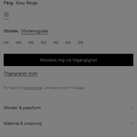
Färg:
Grey Beige
Storlek:
Storleksguide
44
46
48
50
52
54
56
Meddela mig vid tillgänglighet
Tillgänglighet i butik
Fri frakt för
medlemmar
. Leverans inom 1-3 dagar.
Storlek & passform
Storlek & passforms detaljer:
Material & ursprung
Avslappnad passform
Full längd
Material:
100% Cotton