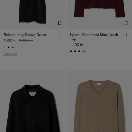
Belted Long Sleeve Dress
Lyocell Cashmere Mock Neck
Top
1 560 kr
3 900 kr
1 400 kr
+1
60% Off