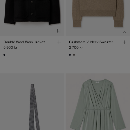
Doublé Wool Work Jacket
Cashmere V-Neck Sweater
5 900 kr
2 700 kr