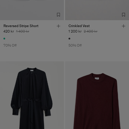
de Calcas
Sub Contractor
Reversed Stripe Short
Crinkled Vest
420 kr
1 400 kr
1 200 kr
2 400 kr
70% Off
50% Off