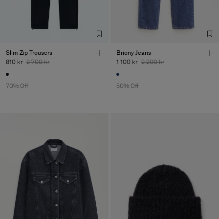
Sub Contractor
Slim Zip Trousers
Briony Jeans
810 kr
2 700 kr
1 100 kr
2 200 kr
70% Off
50% Off