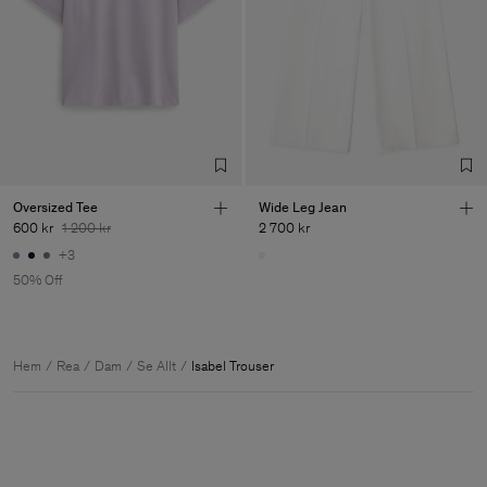
Oversized Tee
Wide Leg Jean
600 kr
1 200 kr
2 700 kr
+3
50% Off
Hem
Rea
Dam
Se Allt
Isabel Trouser