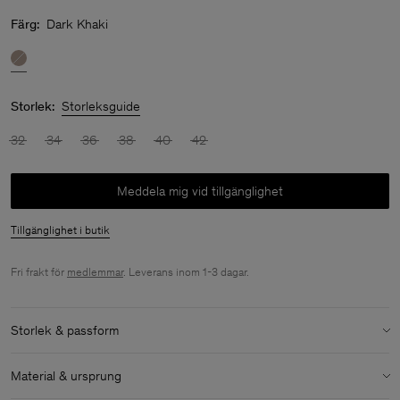
Färg:
Dark Khaki
Storlek:
Storleksguide
32
34
36
38
40
42
Meddela mig vid tillgänglighet
Tillgänglighet i butik
Fri frakt för
medlemmar
. Leverans inom 1-3 dagar.
Storlek & passform
Storlek & passforms detaljer:
Material & ursprung
Avslappnad passform