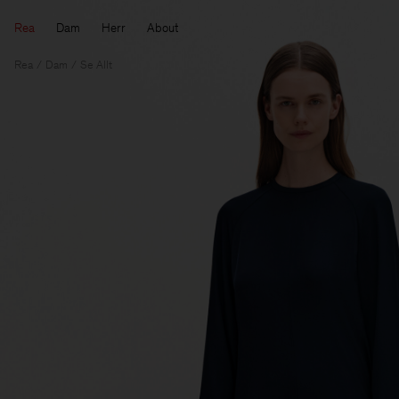
Rea
Dam
Herr
About
Rea
Dam
Se Allt