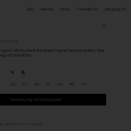
Sök
Service
Konto
Favoriter
Varukorg
ew to Sale
 gjord i ett skrynkelfritt triacetat med en touch av stretch. Med
ngd och sidoslitsar.
32
34
36
38
40
42
44
Meddela mig vid tillgänglighet
r
. Leverans inom 1-3 dagar.