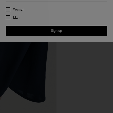
Preferences
Woman
Man
Sign up