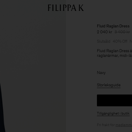
Fluid Raglan Dress
2 040 kr
3 400 kr
Slutsåld
40% Off
N
Fluid Raglan Dress är
raglanärmar, midi-lä
Navy
Storleksguide
Tillgänglighet i butik
Fri frakt för
medlemma