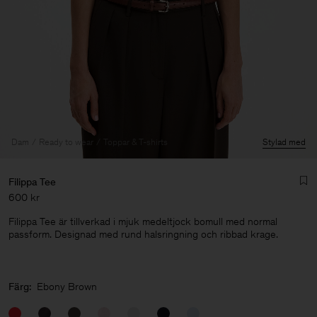
Dam
Ready to wear
Toppar & T-shirts
Stylad med
Filippa Tee
600 kr
Filippa Tee är tillverkad i mjuk medeltjock bomull med normal
passform. Designad med rund halsringning och ribbad krage.
Herr
Färg:
Ebony Brown