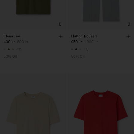
Elena Tee
Hutton Trousers
400 kr
800 kr
950 kr
1 900 kr
+11
+5
50% Off
50% Off