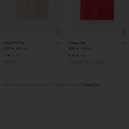
Loose Fit Tee
Filippa Tee
400 kr
800 kr
480 kr
800 kr
+6
+4
50% Off
40% Off
New to Sale
Hem
Dam
Ready to wear
Toppar & T-shirts
Filippa Tee