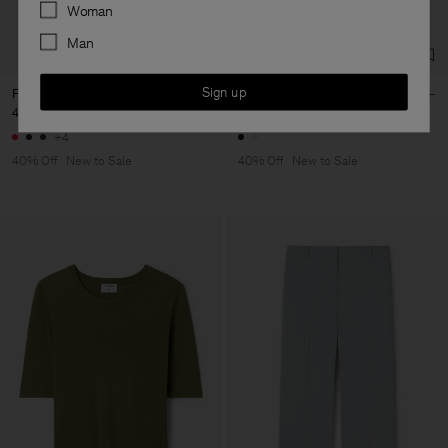
Preferences
Woman
Man
Sign up
Filippa Tee
Claire Cotton Shorts
480 kr
800 kr
1 140 kr
1 900 kr
+4
40% Off
New to Sale
40% Off
New to Sale