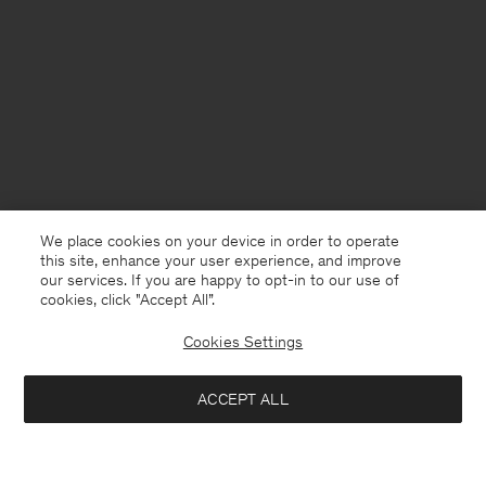
We place cookies on your device in order to operate
this site, enhance your user experience, and improve
our services. If you are happy to opt-in to our use of
cookies, click "Accept All”.
Cookies Settings
Sweden
Svenska
ACCEPT ALL
Filippa Tee