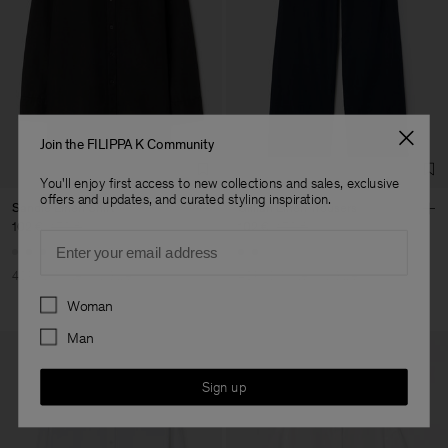
Join the FILIPPA K Community
You'll enjoy first access to new collections and sales, exclusive
offers and updates, and curated styling inspiration.
Sandie Linen Shirt
Gillian Linen Trousers
102 €
170 €
102 €
170 €
Email
+1
40% Off
New to Sale
40% Off
New to Sale
Preferences
Woman
Man
Sign up