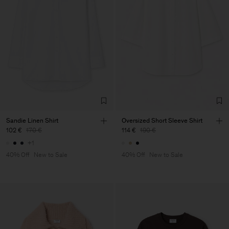
Sandie Linen Shirt
Oversized Short Sleeve Shirt
102 €
170 €
114 €
190 €
+1
40% Off
New to Sale
40% Off
New to Sale