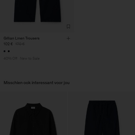
Factory
Merger Tekstil San.IC DIS
Turkey
TIC LTD.ST
Sub Contractor
Gillian Linen Trousers
102 €
170 €
40% Off
New to Sale
Misschien ook interessant voor jou