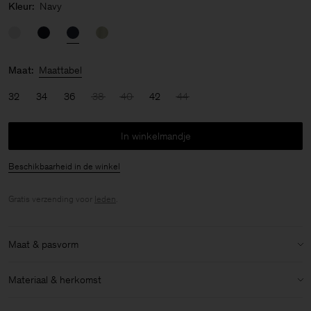
Kleur:
Navy
Maat:
Maattabel
32
34
36
38
40
42
44
In winkelmandje
Beschikbaarheid in de winkel
Gratis verzending voor
leden
.
Maat & pasvorm
Model:
Het model is 176cm / 5'9 lang en draagt maat 36 / S
Materiaal & herkomst
Maat & pasvorm details:
Materiaal:
52% Linen, 48% Cotton (OCS)
Oversized