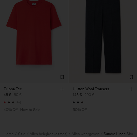
Filippa Tee
Hutton Wool Trousers
48 €
80 €
145 €
290 €
+4
40% Off
New to Sale
50% Off
Home
Sale
Alles bekijken (dames)
Alles weergeven
Sandie Linen Shirt