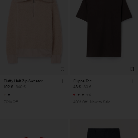
Fluffy Half Zip Sweater
Filippa Tee
102 €
340 €
48 €
80 €
+4
70% Off
40% Off
New to Sale