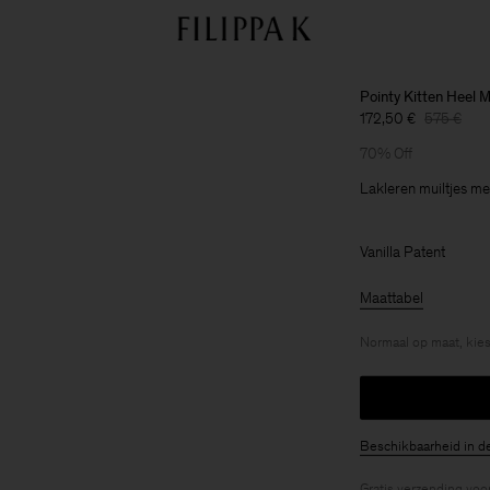
Pointy Kitten Heel 
172,50 €
575 €
70% Off
Lakleren muiltjes me
Vanilla Patent
Maattabel
Normaal op maat, kies
Beschikbaarheid in d
Gratis verzending voo