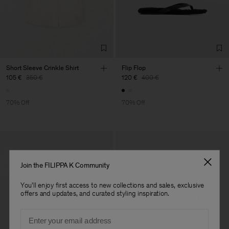
Factory
Merger Tekstil San.IC DIS
Turkey
TIC LTD.ST
Sub Contractor
Short Sleeve Crinkle Shirt
Flip Flop
105 €
350 €
120 €
400 €
70% Off
70% Off
Join the FILIPPA K Community
You'll enjoy first access to new collections and sales, exclusive
offers and updates, and curated styling inspiration.
Email