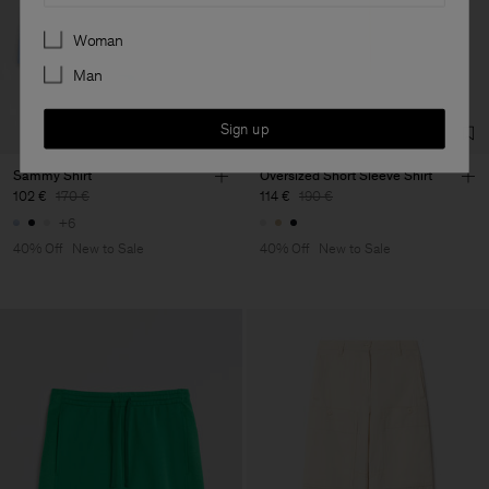
Preferences
Woman
Man
Sign up
Sammy Shirt
Oversized Short Sleeve Shirt
102 €
170 €
114 €
190 €
+6
40% Off
New to Sale
40% Off
New to Sale