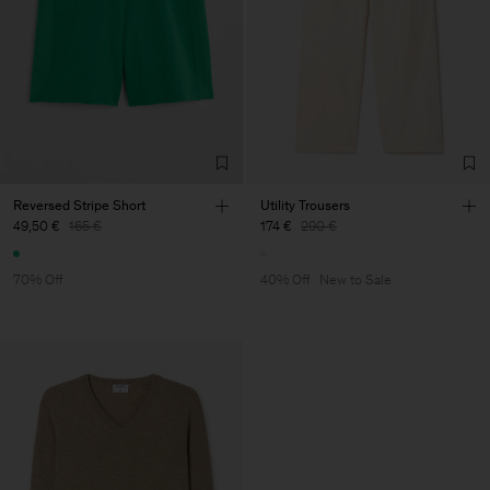
Reversed Stripe Short
Utility Trousers
49,50 €
165 €
174 €
290 €
70% Off
40% Off
New to Sale