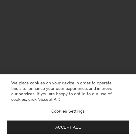
We place cookies on your device in order to operate
this site, enhance your user experience, and improve
our services. If you are happy to opt-in to our use of
cookies, click "Accept All”.
Cookies Settings
Netherlands
Nederlands
ACCEPT ALL