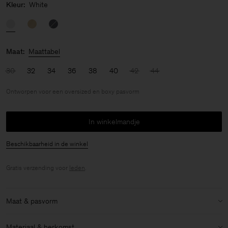
Kleur:
White
Maat:
Maattabel
30
32
34
36
38
40
42
44
Ontworpen voor een oversized en boxy pasvorm
In winkelmandje
Beschikbaarheid in de winkel
Gratis verzending voor
leden
.
Maat & pasvorm
Maatvoering:
Ontworpen voor een oversized en boxy pasvorm
Materiaal & herkomst