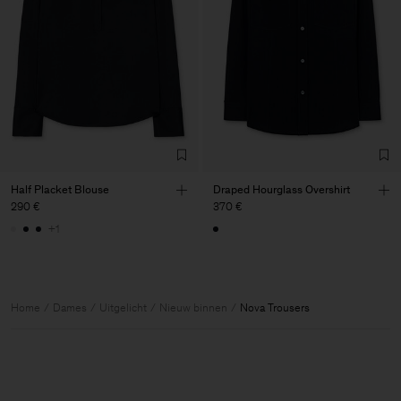
Half Placket Blouse
Draped Hourglass Overshirt
290 €
370 €
+1
Home
Dames
Uitgelicht
Nieuw binnen
Nova Trousers