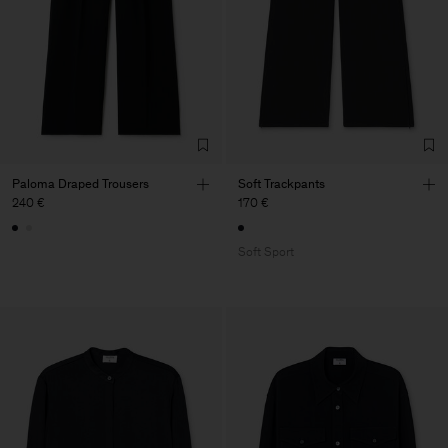
Paloma Draped Trousers
Soft Trackpants
240 €
170 €
Soft Sport