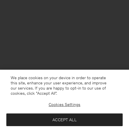
We place cookies on your device in order to operate
this site, enhance your user experience, and improve
our services. If you are happy to opt-in to our use of
cookies, click "Accept All”.
Cookies Settings
Netherlands
Nederlands
ACCEPT ALL