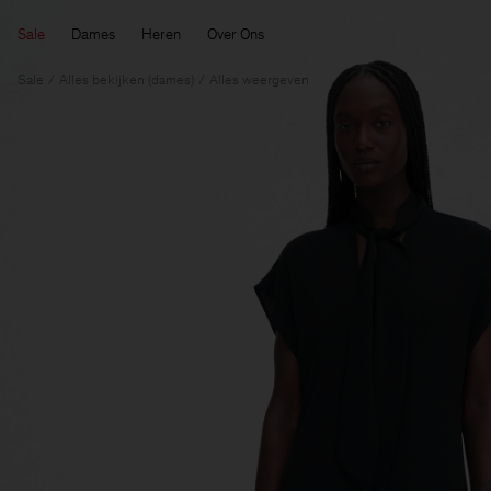
Sale
Dames
Heren
Over Ons
Sale
Alles bekijken (dames)
Alles weergeven