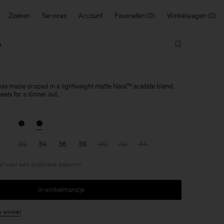
Zoeken
Services
Account
Favorieten
Winkelwagen
s
ress made draped in a lightweight matte Naia™ acetate blend.
heels for a dinner out.
32
34
36
38
40
42
44
r voor een strakkere pasvorm
In winkelmandje
e winkel