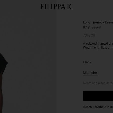
Long Tie-neck Dres
87 €
290 €
70% Off
A relaxed fit maxi d
Wear it with flats or 
Black
Maattabel
Neem een maat kleine
Beschikbaarheid in d