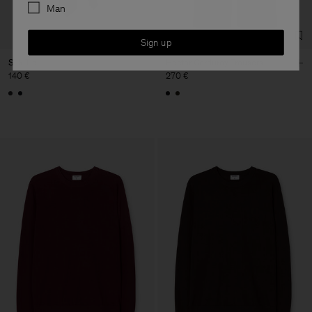
Man
Sign up
Silk Tie
Hector Corduroy Trousers
140 €
270 €