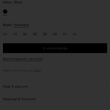
Kleur:
Black
Maat:
Maattabel
30
32
34
36
38
40
42
44
In winkelmandje
Beschikbaarheid in de winkel
Gratis verzending voor
leden
.
Maat & pasvorm
Model:
Het model is 176cm / 5'9 lang en draagt maat 36 / S
Materiaal & herkomst
Maat & pasvorm details:
Materiaal:
100% Polyester (Mech Recycled)
Normale pasvorm