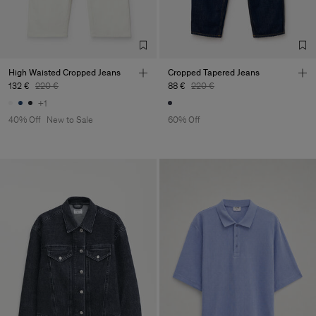
High Waisted Cropped Jeans
Cropped Tapered Jeans
132 €
220 €
88 €
220 €
+1
40% Off
New to Sale
60% Off