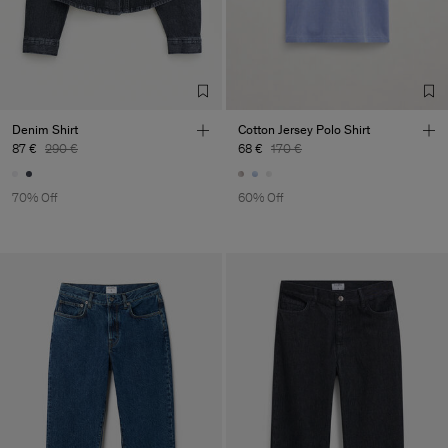
Denim Shirt
Cotton Jersey Polo Shirt
87 €
290 €
68 €
170 €
70% Off
60% Off