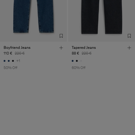
Boyfriend Jeans
Tapered Jeans
110 €
220 €
88 €
220 €
+1
50% Off
60% Off