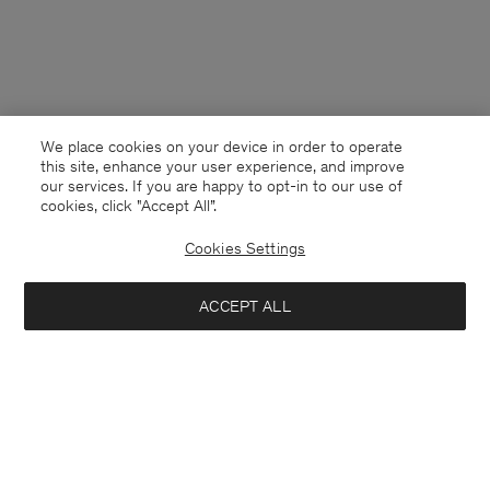
We place cookies on your device in order to operate
this site, enhance your user experience, and improve
our services. If you are happy to opt-in to our use of
cookies, click "Accept All”.
Cookies Settings
Netherlands
Nederlands
ACCEPT ALL
High Waisted Cropped Jeans
95 €
190 €
Kontakt
Anrufen
+4633233304
Informeer mij wanneer het artikel beschikbaar is
E-mail
customercare@filippa-k.com