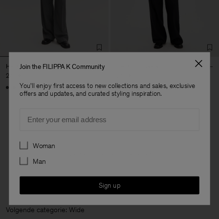
Hector Trousers
Hector Trousers
Join the FILIPPA K Community
240 €
240 €
You'll enjoy first access to new collections and sales, exclusive
offers and updates, and curated styling inspiration.
Email
4 van de 4 items
Preferences
Woman
Je hebt alle items bekeken
Man
Sign up
Volgende categorie: Wide