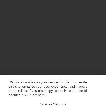
We place cookies on your device in order to operate
this site, enhance your user experience, and improve
our services. If you are happy to opt-in to our use of
cookies, click "Accept All”.
Cookies Settings