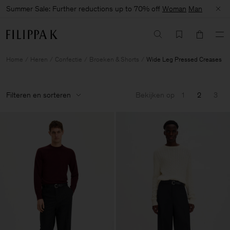
Summer Sale: Further reductions up to 70% off
Woman
Man
Home
Heren
Confectie
Broeken & Shorts
Wide Leg Pressed Creases
Filteren en sorteren
Bekijken op
1
2
3