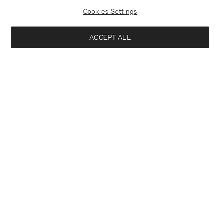
Cookies Settings
ACCEPT ALL
Netherlands
Nederlands
Kontakt
Anrufen
+4633233304
E-mail
customercare@filippa-k.com
Aanmelden voor de nieuwsbrief
Sluiten
Locatie
Abonneer je om exclusieve voordelen, nieuws, stijladvies
Geïnteresseerd in:
en meer.
Dames