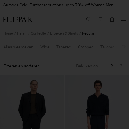
Summer Sale: Further reductions up to 70% off
Woman
Man
Home
Heren
Confectie
Broeken & Shorts
Regular
Alles weergeven
Wide
Tapered
Cropped
Tailored
Sho
Filteren en sorteren
Bekijken op
1
2
3