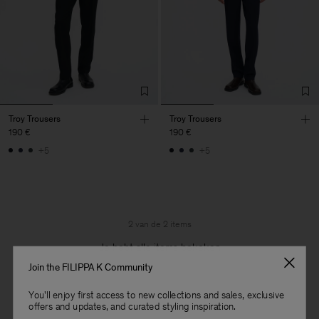
Troy Trousers
Troy Trousers
190 €
190 €
+5
+5
2 van de 2 items
Je hebt alle items bekeken
Join the FILIPPA K Community
You'll enjoy first access to new collections and sales, exclusive
offers and updates, and curated styling inspiration.