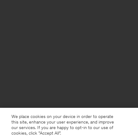
We place cookies on your device in order to operate
this site, enhance your user experience, and improve
our services. If you are happy to opt-in to our use of
cookies, click "Accept All”.