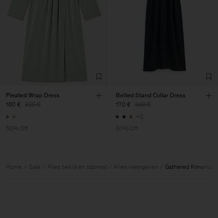
Pleated Wrap Dress
Belted Stand Collar Dress
160 €
320 €
170 €
340 €
+2
50% Off
50% Off
Home
Sale
Alles bekijken (dames)
Alles weergeven
Gathered Kimono B