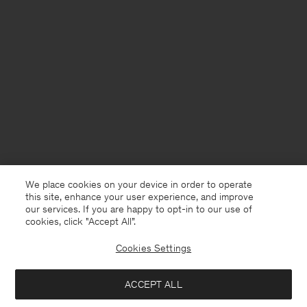
We place cookies on your device in order to operate
this site, enhance your user experience, and improve
our services. If you are happy to opt-in to our use of
cookies, click "Accept All”.
Cookies Settings
Netherlands
Nederlands
ACCEPT ALL