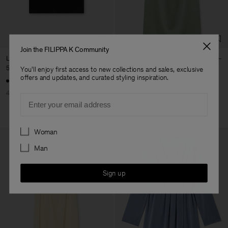
Corporation Ltd
Main Supplier
Factory
Hangzhou HS Fashion
China
Corporation Ltd
Sub Contractor
Join the FILIPPA K Community
Lyocell Cashmere Scoop Tee
Gathered Kimono Boatneck
Dress
54 €
90 €
You'll enjoy first access to new collections and sales, exclusive
162 €
270 €
offers and updates, and curated styling inspiration.
40% Off
New to Sale
Email
40% Off
New to Sale
Preferences
Woman
Man
Sign up