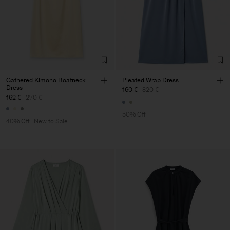
Gathered Kimono Boatneck
Pleated Wrap Dress
Dress
160 €
320 €
162 €
270 €
50% Off
40% Off
New to Sale