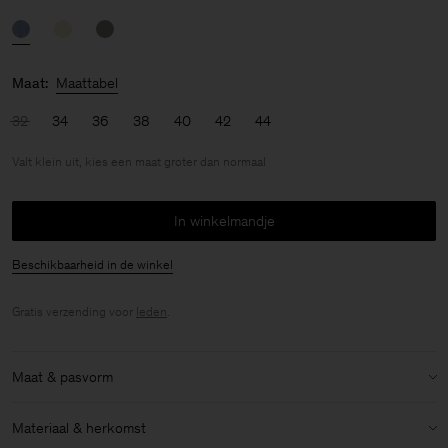
Maat:
Maattabel
32
34
36
38
40
42
44
Valt klein uit, kies een maat groter dan normaal
In winkelmandje
Beschikbaarheid in de winkel
Gratis verzending voor
leden
.
Maat & pasvorm
Maatvoering:
Valt klein uit, kies een maat groter dan normaal
Materiaal & herkomst
Model:
Het model is 175cm / 5'9 lang en draagt maat 36 / S