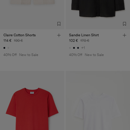
Claire Cotton Shorts
Sandie Linen Shirt
114 €
190 €
102 €
170 €
+1
40% Off
New to Sale
40% Off
New to Sale