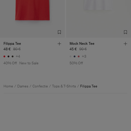
Filippa Tee
Mock Neck Tee
48 €
80 €
45 €
90 €
+4
+3
40% Off
New to Sale
50% Off
Home
Dames
Confectie
Tops & T-Shirts
Filippa Tee