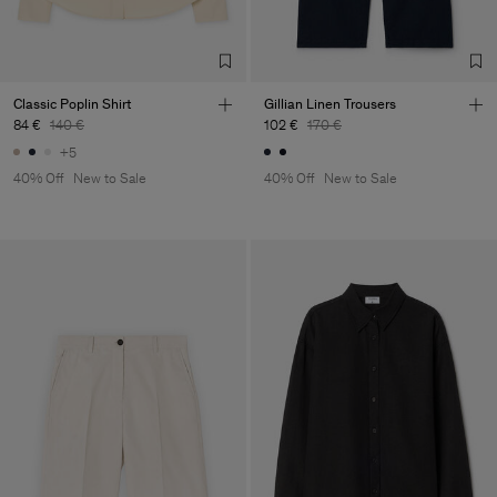
Classic Poplin Shirt
Gillian Linen Trousers
84 €
140 €
102 €
170 €
+5
40% Off
New to Sale
40% Off
New to Sale