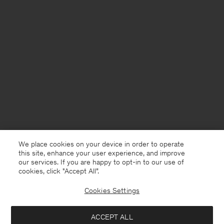
We place cookies on your device in order to operate
this site, enhance your user experience, and improve
our services. If you are happy to opt-in to our use of
cookies, click "Accept All”.
Cookies Settings
Netherlands
Nederlands
ACCEPT ALL