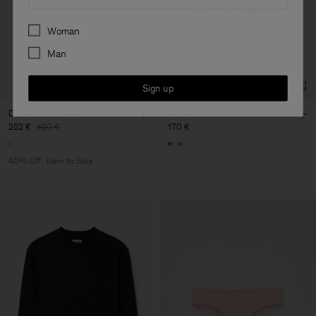
Preferences
Woman
Man
Sign up
Delilah Linen Blazer
Buckle Belt
252 €
420 €
170 €
40% Off
New to Sale