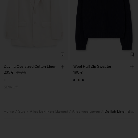
Davina Oversized Cotton Linen
Wool Half Zip Sweater
235 €
470 €
190 €
50% Off
Home
Sale
Alles bekijken (dames)
Alles weergeven
Delilah Linen Blazer