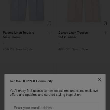
Paloma Linen Trousers
Darcey Linen Trousers
144 €
240 €
144 €
240 €
40% Off
New to Sale
40% Off
New to Sale
Join the FILIPPA K Community
You'll enjoy first access to new collections and sales, exclusive
offers and updates, and curated styling inspiration.
Email