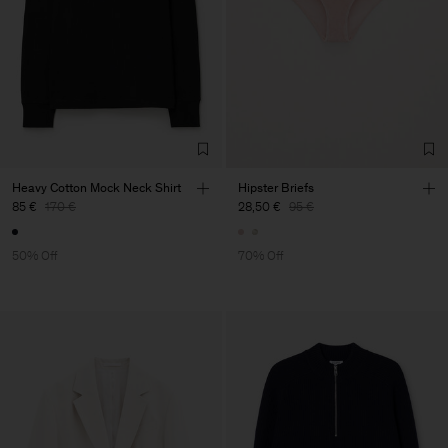
Heavy Cotton Mock Neck Shirt
Hipster Briefs
85 €
170 €
28,50 €
95 €
50% Off
70% Off