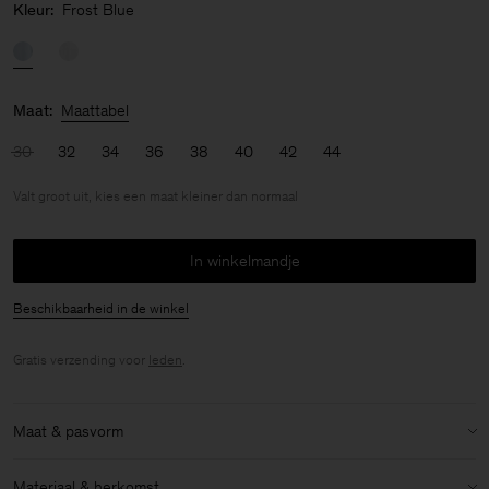
Kleur:
Frost Blue
Maat:
Maattabel
30
32
34
36
38
40
42
44
Valt groot uit, kies een maat kleiner dan normaal
In winkelmandje
Beschikbaarheid in de winkel
Gratis verzending voor
leden
.
Maat & pasvorm
Maatvoering:
Valt groot uit, kies een maat kleiner dan normaal
Materiaal & herkomst