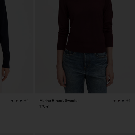
Merino R-neck Sweater
+4
+1
170 €