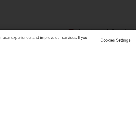
Verzenden naar: Netherlands
T
r user experience, and improve our services. If you
Cookies Settings
Customer Care
E-mail us
Call us