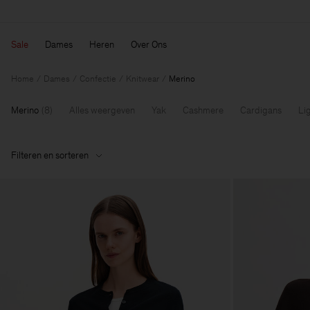
Sale
Dames
Heren
Over Ons
Home
Dames
Confectie
Knitwear
Merino
Merino
(
8
)
Alles weergeven
Yak
Cashmere
Cardigans
Li
Filteren en sorteren