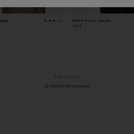
digan
Merino R-neck Sweater
+4
170 €
8 van de 8 items
Je hebt alle items bekeken