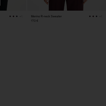
Merino R-neck Sweater
+1
+1
170 €