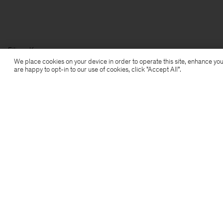
Filippa K
We place cookies on your device in order to operate this site, enhance you
are happy to opt-in to our use of cookies, click "Accept All”.
Aanmelden voor de nieuwsbrief
Abonneer je om exclusieve voordelen, nieuws,
stijladvies en meer.
Aanmelden