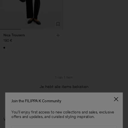
Nica Trousers
190 €
1 van 1 item
Je hebt alle items bekeken
Join the FILIPPA K Community
You'll enjoy first access to new collections and sales, exclusive
offers and updates, and curated styling inspiration.
Volgende categorie: Wid
Email