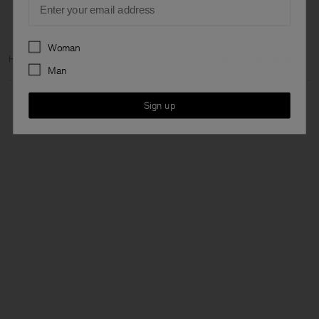
Preferences
Woman
Home
Dames
Confectie
Broeken & Shorts
Straight Leg Mid Waist
Man
Sign up