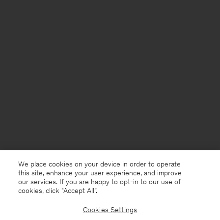
We place cookies on your device in order to operate
this site, enhance your user experience, and improve
our services. If you are happy to opt-in to our use of
cookies, click "Accept All”.
Cookies Settings