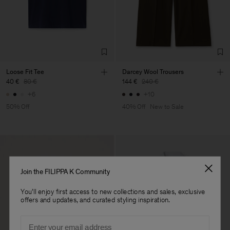
Loose Fit Tee
Darcey Wool Trousers
40 €
80 €
144 €
240 €
+6
+10
50% Off
40% Off
New to Sale
Join the FILIPPA K Community
You'll enjoy first access to new collections and sales, exclusive
offers and updates, and curated styling inspiration.
Email