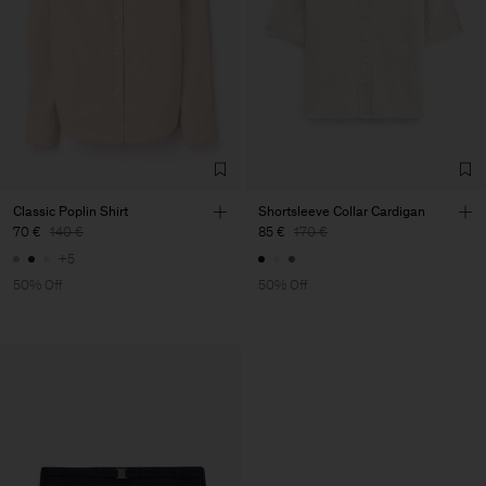
Classic Poplin Shirt
Shortsleeve Collar Cardigan
70 €
140 €
85 €
170 €
+5
50% Off
50% Off