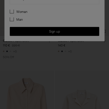
Preferences
Woman
Man
Sign up
Classic Poplin Shirt
Classic Poplin Shirt
110 €
220 €
140 €
+5
+5
50% Off