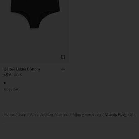
Belted Bikini Bottom
45 €
90 €
50% Off
Home
Sale
Alles bekijken (dames)
Alles weergeven
Classic Poplin Shirt