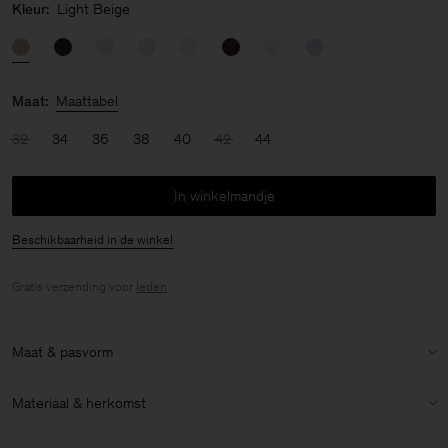
Kleur:
Light Beige
Maat:
Maattabel
32
34
36
38
40
42
44
In winkelmandje
Beschikbaarheid in de winkel
Gratis verzending voor
leden
.
Maat & pasvorm
Maat & pasvorm details:
Materiaal & herkomst
Normale pasvorm
Niedrige Hüftlänge
Materiaal:
100% Cotton (GOTS)