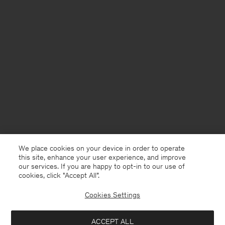
We place cookies on your device in order to operate
this site, enhance your user experience, and improve
our services. If you are happy to opt-in to our use of
cookies, click "Accept All”.
Cookies Settings
Netherlands
Nederlands
ACCEPT ALL