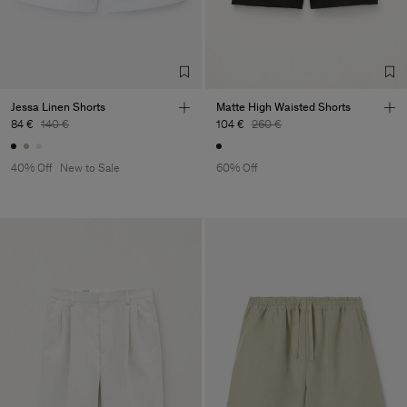
Jessa Linen Shorts
Matte High Waisted Shorts
84 €
140 €
104 €
260 €
40% Off
New to Sale
60% Off