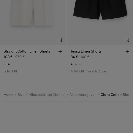
Straight Cotton Linen Shorts
Jessa Linen Shorts
108 €
270 €
84 €
140 €
60% Off
40% Off
New to Sale
Home
Sale
Alles bekijken (dames)
Alles weergeven
Claire Cotton Short