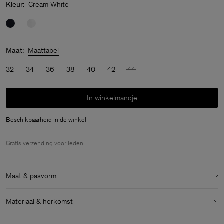
Kleur:
Cream White
Maat:
Maattabel
32
34
36
38
40
42
44
In winkelmandje
Beschikbaarheid in de winkel
Gratis verzending voor
leden
.
Maat & pasvorm
Model:
Het model is 170 cm / 5'6" lang en draagt maat 36 / S
Materiaal & herkomst
Maat & pasvorm details:
Materiaal:
100% Cotton (Organic)
Normale pasvorm