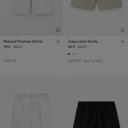
Relaxed Pinstripe Shorts
Jessa Linen Shorts
78 €
260 €
84 €
140 €
70% Off
40% Off
New to Sale