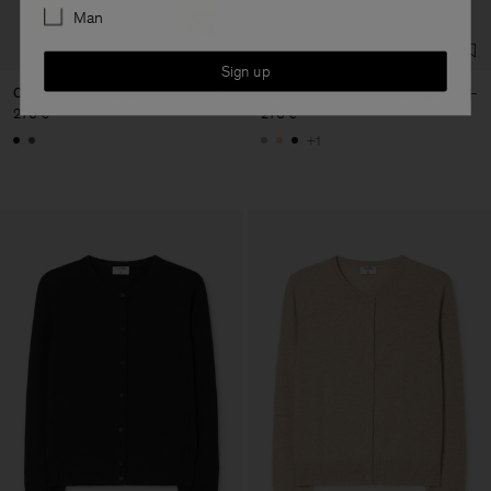
Man
Sign up
Cashmere V-Neck Sweater
Cashmere Crewneck Cardigan
270 €
270 €
+1