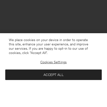
We place cookies on your device in order to operate
this site, enhance your user experience, and improve
our services. If you are happy to opt-in to our use of
cookies, click "Accept All”.
Cookies Settings
Netherlands
Nederlands
ACCEPT ALL
Cashmere Crewneck Sweater
240 €
Kontakt
Anrufen
+4633233304
Informeer mij wanneer het artikel beschikbaar is
E-mail
customercare@filippa-k.com