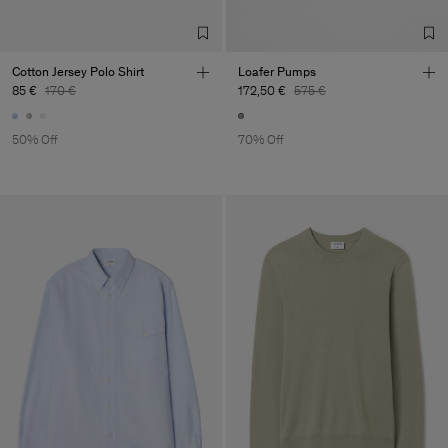
Cotton Jersey Polo Shirt
Loafer Pumps
85 €
170 €
172,50 €
575 €
50% Off
70% Off