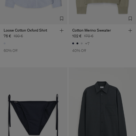
Loose Cotton Oxford Shirt
Cotton Merino Sweater
76 €
190 €
102 €
170 €
+7
60% Off
40% Off