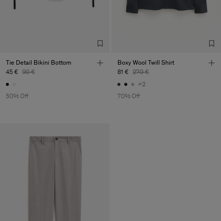
Tie Detail Bikini Bottom
Boxy Wool Twill Shirt
45 €
90 €
81 €
270 €
+2
50% Off
70% Off