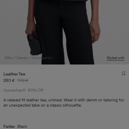
Offer
Damen
Alle ansehen
Styled with
Leather Tee
280 €
700 €
Ausverkauft
60% Off
A relaxed fit leather tee, unlined. Wear it with denim or tailoring for
an unexpected take on a classic silhouette.
Herren
Farbe:
Black