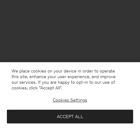
We place cookies on your device in order to operate
this site, enhance your user experience, and improve
our services. If you are happy to opt-in to our use of
cookies, click "Accept All”.
Cookies Settings
France
Deutsch
ACCEPT ALL
Dafina Jacket