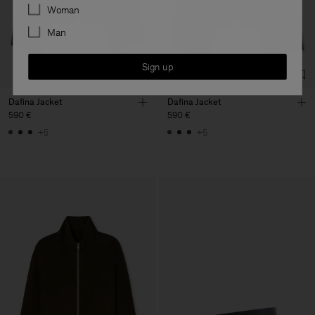
Preferences
Woman
Man
Sign up
Dafina Jacket
Dafina Jacket
590 €
590 €
+5
+5