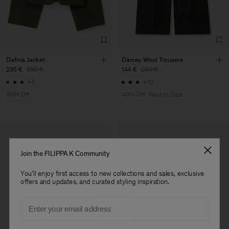
Dafina Jacket
Darcey Wool Trousers
295 €
590 €
144 €
240 €
+5
+10
50% Off
40% Off
New to Sale
Join the FILIPPA K Community
You'll enjoy first access to new collections and sales, exclusive
offers and updates, and curated styling inspiration.
Email