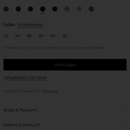
Größe:
Größentabelle
32
34
36
38
40
42
Oversize-Schnitt, Nummer kleiner wählen für engere Silhouette
Hinzufügen
Verfügbarkeit in den Stores
Kostenloser Versand für
Mitglieder
.
Größe & Passform
Größenbestimmung:
Oversize-Schnitt, Nummer kleiner wählen für
Material & Herkunft
engere Silhouette