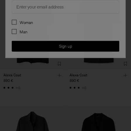
Email
Preferences
Woman
Man
Sign up
Alexa Coat
Alexa Coat
890 €
890 €
+8
+8