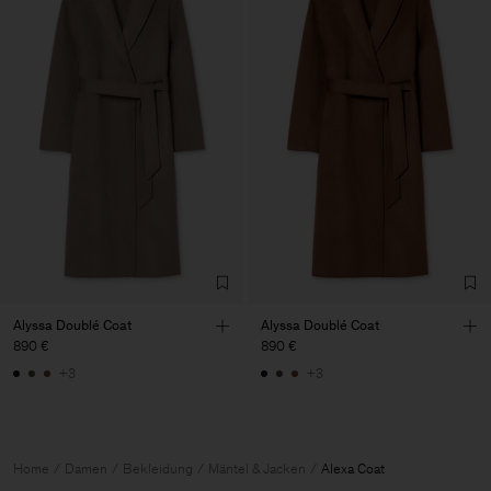
Alyssa Doublé Coat
Alyssa Doublé Coat
890 €
890 €
+3
+3
Home
Damen
Bekleidung
Mäntel & Jacken
Alexa Coat