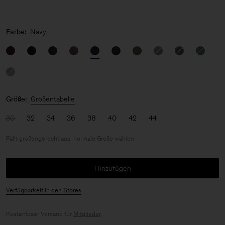
Farbe:
Navy
Größe:
Größentabelle
30
32
34
36
38
40
42
44
Fällt größengerecht aus, normale Größe wählen
Hinzufügen
Verfügbarkeit in den Stores
Kostenloser Versand für
Mitglieder
.