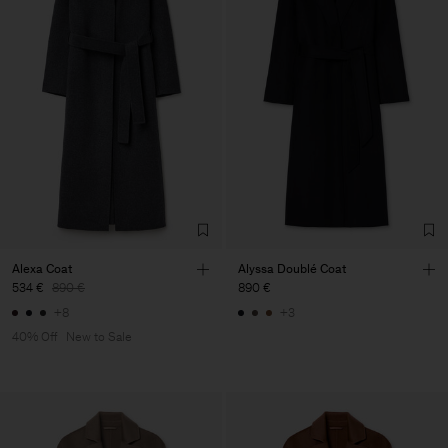
Alexa Coat
Alyssa Doublé Coat
534 €
890 €
890 €
+8
+3
40% Off
New to Sale