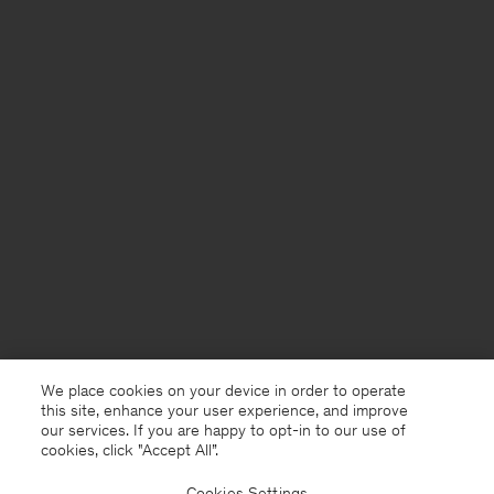
We place cookies on your device in order to operate
this site, enhance your user experience, and improve
our services. If you are happy to opt-in to our use of
cookies, click "Accept All”.
Cookies Settings