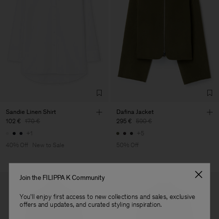
Factory
HS Shenzhen Premium
China
Fashion Branch
Sub Contractor
Sandie Linen Shirt
Dafina Jacket
102 €
170 €
295 €
590 €
+1
+5
40% Off
New to Sale
50% Off
Join the FILIPPA K Community
You'll enjoy first access to new collections and sales, exclusive
offers and updates, and curated styling inspiration.