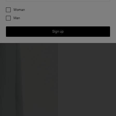
Preferences
Woman
Man
Sign up