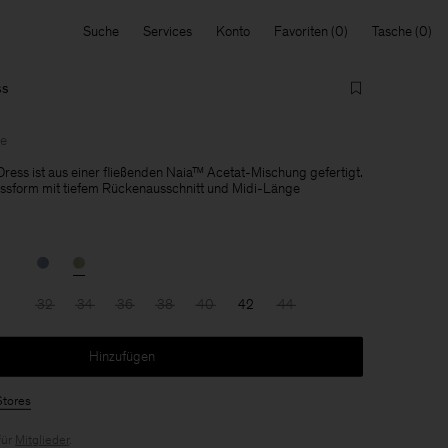
Suche
Services
Konto
Favoriten
Tasche
ss
le
Dress ist aus einer fließenden Naia™ Acetat-Mischung gefertigt.
assform mit tiefem Rückenausschnitt und Midi-Länge
32
34
36
38
40
42
44
Hinzufügen
Stores
für
Mitglieder
.