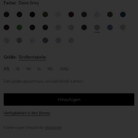
Farbe:
Dove Grey
Größe:
Größentabelle
XS
S
M
L
XL
XXL
Fällt größengerecht aus, normale Größe wählen
Hinzufügen
Verfügbarkeit in den Stores
Kostenloser Versand für
Mitglieder
.