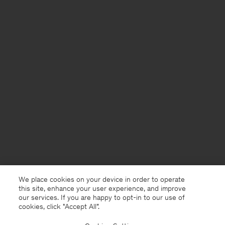
We place cookies on your device in order to operate
this site, enhance your user experience, and improve
our services. If you are happy to opt-in to our use of
cookies, click "Accept All”.