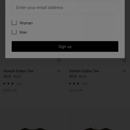
Email
Preferences
Woman
Man
Sign up
Stretch Cotton Tee
Stretch Cotton Tee
30 €
60 €
30 €
60 €
+23
+23
50% Off
50% Off